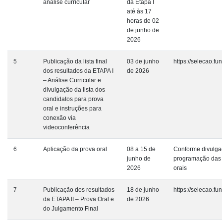
análise curricular
da Etapa I
até às 17
horas de 02
de junho de
2026
5
Publicação da lista final
03 de junho
https://selecao.f
dos resultados da ETAPA I
de 2026
– Análise Curricular e
divulgação da lista dos
candidatos para prova
oral e instruções para
conexão via
videoconferência
6
Aplicação da prova oral
08 a 15 de
Conforme divulga
junho de
programação das
2026
orais
7
Publicação dos resultados
18 de junho
https://selecao.f
da ETAPA II – Prova Oral e
de 2026
do Julgamento Final