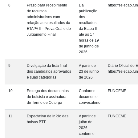
8
Prazo para recebimento
Da
https://selecao.f
de recursos
publicação
administrativos com
dos
relação aos resultados da
resultados
ETAPA II – Prova Oral e do
da Etapa II
Julgamento Final
até às 17
horas de 19
de junho de
2026
9
Divulgação da lista final
A partir de
Diário Oficial do 
dos candidatos aprovados
23 de junho
https://selecao.f
e suas categorias
de 2026
10
Entrega dos documentos
Conforme
FUNCEME
do bolsista e assinatura
documento
do Termo de Outorga
convocatório
11
Expectativa de início das
A partir de
FUNCEME
bolsas BTT
julho de
2026
conforme