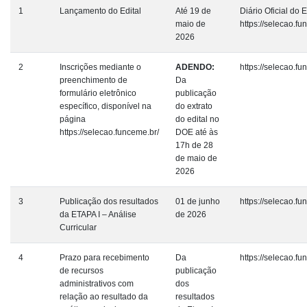
1
Lançamento do Edital
Até 19 de
Diário Oficial do 
maio de
https://selecao.f
2026
2
Inscrições mediante o
ADENDO:
https://selecao.f
preenchimento de
Da
formulário eletrônico
publicação
específico, disponível na
do extrato
página
do edital no
https://selecao.funceme.br/
DOE até às
17h de 28
de maio de
2026
3
Publicação dos resultados
01 de junho
https://selecao.f
da ETAPA I – Análise
de 2026
Curricular
4
Prazo para recebimento
Da
https://selecao.f
de recursos
publicação
administrativos com
dos
relação ao resultado da
resultados